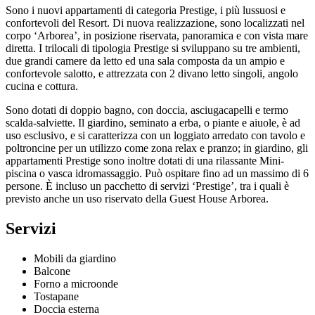
Sono i nuovi appartamenti di categoria Prestige, i più lussuosi e
confortevoli del Resort. Di nuova realizzazione, sono localizzati nel
corpo ‘Arborea’, in posizione riservata, panoramica e con vista mare
diretta. I trilocali di tipologia Prestige si sviluppano su tre ambienti,
due grandi camere da letto ed una sala composta da un ampio e
confortevole salotto, e attrezzata con 2 divano letto singoli, angolo
cucina e cottura.
Sono dotati di doppio bagno, con doccia, asciugacapelli e termo
scalda-salviette. Il giardino, seminato a erba, o piante e aiuole, è ad
uso esclusivo, e si caratterizza con un loggiato arredato con tavolo e
poltroncine per un utilizzo come zona relax e pranzo; in giardino, gli
appartamenti Prestige sono inoltre dotati di una rilassante Mini-
piscina o vasca idromassaggio. Può ospitare fino ad un massimo di 6
persone. È incluso un pacchetto di servizi ‘Prestige’, tra i quali è
previsto anche un uso riservato della Guest House Arborea.
Servizi
Mobili da giardino
Balcone
Forno a microonde
Tostapane
Doccia esterna