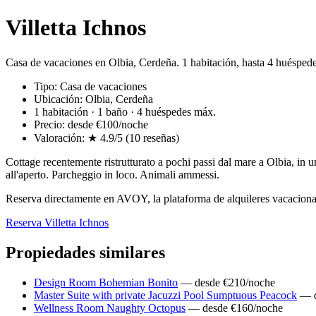
Villetta Ichnos
Casa de vacaciones en Olbia, Cerdeña. 1 habitación, hasta 4 huésped
Tipo: Casa de vacaciones
Ubicación: Olbia, Cerdeña
1 habitación · 1 baño · 4 huéspedes máx.
Precio: desde €100/noche
Valoración: ★ 4.9/5 (10 reseñas)
Cottage recentemente ristrutturato a pochi passi dal mare a Olbia, in
all'aperto. Parcheggio in loco. Animali ammessi.
Reserva directamente en AVOY, la plataforma de alquileres vacacional
Reserva Villetta Ichnos
Propiedades similares
Design Room Bohemian Bonito
— desde €210/noche
Master Suite with private Jacuzzi Pool Sumptuous Peacock
— d
Wellness Room Naughty Octopus
— desde €160/noche