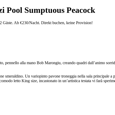
zzi Pool Sumptuous Peacock
2 Gäste. Ab €230/Nacht. Direkt buchen, keine Provision!
duto, pennello alla mano Bob Marongiu, creando quadri dall’animo sorrid
one smeraldino. Un variopinto pavone troneggia nella sala principale a
omodo letto King size, incastonato in un’artistica testata vi farà sperim