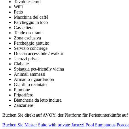
Tavolo esterno
WiFi
Patio
Macchina del caffè
Parcheggio in loco
Cassettiera
Tende oscuranti
Zona esclusiva
Parcheggio gratuito
Servizio concierge
Doccia accessibile / walk-in
Jacuzzi privata
Ciabatte
Spiaggia pet-friendly vicina
Animali ammessi
Armadio / guardaroba
Giardino recintato
Piumone
Frigorifero
Biancheria da letto inclusa
Zanzariere
Buchen Sie direkt auf AVOY, der Plattform für Ferienunterkünfte auf
Buchen Sie Master Suite with private Jacuzzi Pool Sumptuous Peaco