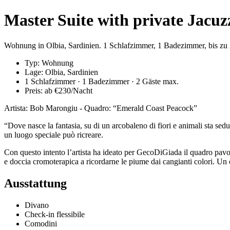
Master Suite with private Jacu
Wohnung in Olbia, Sardinien. 1 Schlafzimmer, 1 Badezimmer, bis zu 
Typ: Wohnung
Lage: Olbia, Sardinien
1 Schlafzimmer · 1 Badezimmer · 2 Gäste max.
Preis: ab €230/Nacht
Artista: Bob Marongiu - Quadro: “Emerald Coast Peacock”
“Dove nasce la fantasia, su di un arcobaleno di fiori e animali sta se
un luogo speciale può ricreare.
Con questo intento l’artista ha ideato per GecoDiGiada il quadro pav
e doccia cromoterapica a ricordarne le piume dai cangianti colori. Un c
Ausstattung
Divano
Check-in flessibile
Comodini