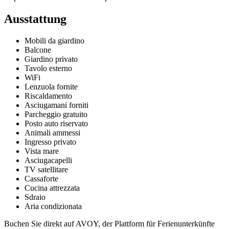
Ausstattung
Mobili da giardino
Balcone
Giardino privato
Tavolo esterno
WiFi
Lenzuola fornite
Riscaldamento
Asciugamani forniti
Parcheggio gratuito
Posto auto riservato
Animali ammessi
Ingresso privato
Vista mare
Asciugacapelli
TV satellitare
Cassaforte
Cucina attrezzata
Sdraio
Aria condizionata
Buchen Sie direkt auf AVOY, der Plattform für Ferienunterkünfte