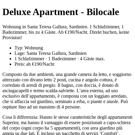
Deluxe Apartment - Bilocale
Wohnung in Santa Teresa Gallura, Sardinien. 1 Schlafzimmer, 1
Badezimmer, bis zu 4 Gäste. Ab €190/Nacht. Direkt buchen, keine
Provision!
Typ: Wohnung
Lage: Santa Teresa Gallura, Sardinien
1 Schlafzimmer · 1 Badezimmer · 4 Gäste max.
Preis: ab €190/Nacht
Composto da due ambienti, una grande camera da letto, e soggiorno
attrezzato con divano letto 2 posti, cucina e angolo cottura, è
corredato di arredi di pregio. Il bagno, con doccia, è dotato di
asciugacapelli e termo scalda-salviette. L’area esterna, ad uso
esclusivo dell’appartamento, è composta con un loggiato arredato,
che si affaccia sul giardino, seminato a erba, o piante e aiuole. Può
ospitare fino ad un massimo di 4 persone.
Cosa li differenzia: Hanno le stesse caratteristiche degli appartamenti
Superior, ma hanno il vantaggio di essere posizionati a capo-schiera
del corpo (ogni corpo ha 5 appartamenti), con area giardino più
ampia su due lati. È incluso un pacchetto di servizi ‘Comfort’.